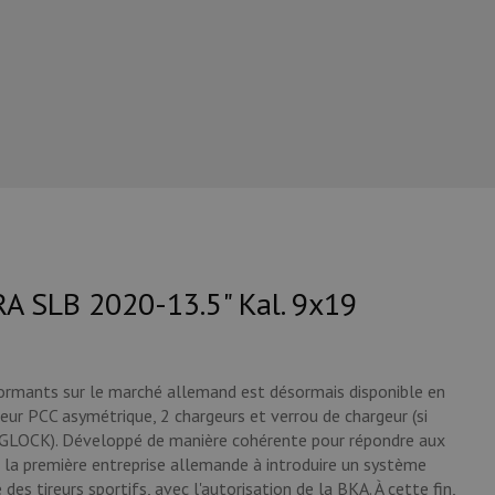
A SLB 2020-13.5" Kal. 9x19
ormants
sur
le
marché
allemand
est
désormais
disponible
en
eur
PCC
asymétrique
, 2
chargeurs
et
verrou
de
chargeur
(
si
GLOCK
).
Développé
de
manière
cohérente
pour
répondre
aux
la
première
entreprise
allemande
à
introduire
un
système
é
des
tireurs
sportifs
,
avec
l'autorisation
de
la
BKA
.
À
cette
fin
,