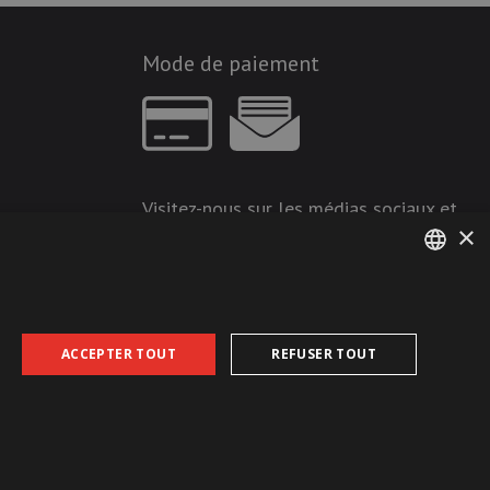
Mode de paiement
Visitez-nous sur les médias sociaux et
×
restez à jour !
GERMAN
FRENCH
ACCEPTER TOUT
REFUSER TOUT
CGDV
Protection des données
Empreinte