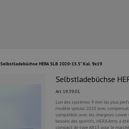
Selbstladebüchse HERA SLB 2020-13.5" Kal. 9x19
Selbstladebüchse HER
Art 19.39.01
L'un
des
systèmes
9
mm
les
plus
perf
modèle
spécial
2020
avec
compensat
compatible
avec
les
chargeurs
Lower
besoins
des
sportifs
,
HERA
Arms
a
été
compact
de
type
AR
15
pour
le
march