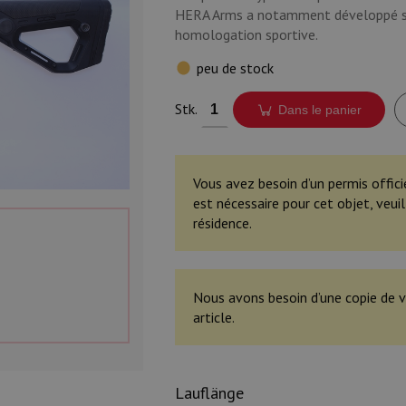
HERA
Arms
a
notamment
développé
homologation
sportive
.
peu de stock
Stk.
Dans le panier
Vous avez besoin d’un permis offici
est nécessaire pour cet objet, veu
résidence.
Nous avons besoin d’une copie de v
article.
Lauflänge