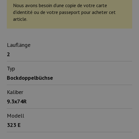
Nous avons besoin d’une copie de votre carte
d’identité ou de votre passeport pour acheter cet
article.
Lauflänge
2
Typ
Bockdoppelbüchse
Kaliber
9.3x74R
Modell
323 E