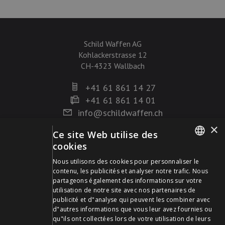
Schild Waffen AG
Kohlackerstrasse 12
CH-4323 Wallbach
+41 61 861 14 27
+41 61 861 14 01
info@schildwaffen.ch
×
Ce site Web utilise des
Mode de paiement
cookies
GERMAN
Nous utilisons des cookies pour personnaliser le
contenu, les publicités et analyser notre trafic. Nous
FRENCH
partageons également des informations sur votre
utilisation de notre site avec nos partenaires de
publicité et d"analyse qui peuvent les combiner avec
Visitez-nous sur les médias sociaux et restez à jour !
d"autres informations que vous leur avez fournies ou
qu"ils ont collectées lors de votre utilisation de leurs