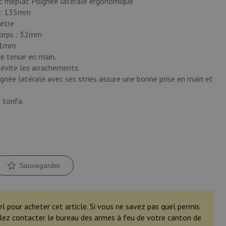
 méplat Poignée latérale ergonomique
e : 135mm
ètre
Corps : 32mm
 31mm
re tenue en main.
 évite les arrachements.
née latérale avec ses stries assure une bonne prise en main et
u tonfa
Sauvegarder
el pour acheter cet article. Si vous ne savez pas quel permis
illez contacter le bureau des armes à feu de votre canton de