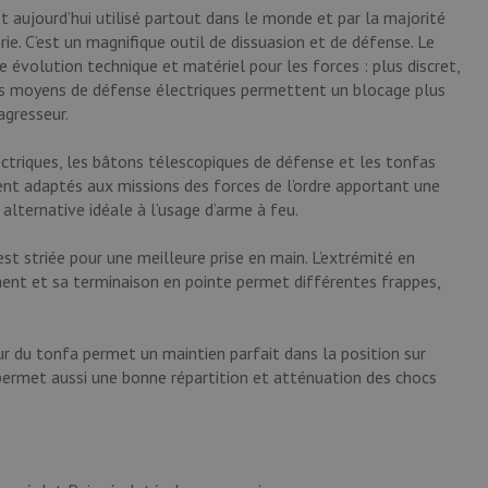
t aujourd’hui utilisé partout dans le monde et par la majorité
ie. C’est un magnifique outil de dissuasion et de défense. Le
évolution technique et matériel pour les forces : plus discret,
Les moyens de défense électriques permettent un blocage plus
agresseur.
triques, les bâtons télescopiques de défense et les tonfas
nt adaptés aux missions des forces de l’ordre apportant une
lternative idéale à l’usage d’arme à feu.
st striée pour une meilleure prise en main. L’extrémité en
ent et sa terminaison en pointe permet différentes frappes,
r du tonfa permet un maintien parfait dans la position sur
 permet aussi une bonne répartition et atténuation des chocs