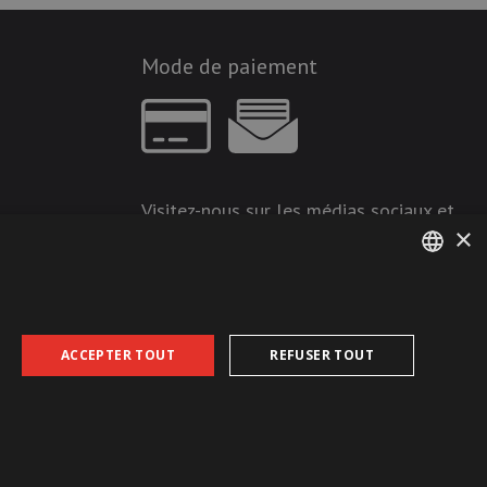
Mode de paiement
Visitez-nous sur les médias sociaux et
×
restez à jour !
GERMAN
FRENCH
ACCEPTER TOUT
REFUSER TOUT
CGDV
Protection des données
Empreinte