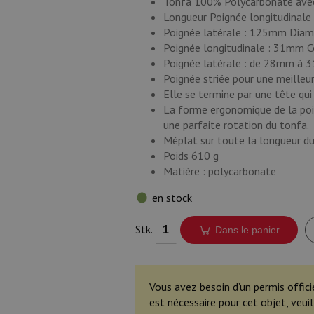
Tonfa 100% Polycarbonate avec
Longueur Poignée longitudinal
Poignée latérale : 125mm Diam
Poignée longitudinale : 31mm 
Poignée latérale : de 28mm à
Poignée striée pour une meilleu
Elle se termine par une tête qui
La forme ergonomique de la poig
une parfaite rotation du tonfa.
Méplat sur toute la longueur d
Poids 610 g
Matière : polycarbonate
en stock
Stk.
Dans le panier
Vous avez besoin d’un permis offici
est nécessaire pour cet objet, veu