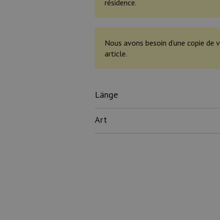
résidence.
Nous avons besoin d’une copie de v
article.
Länge
Art