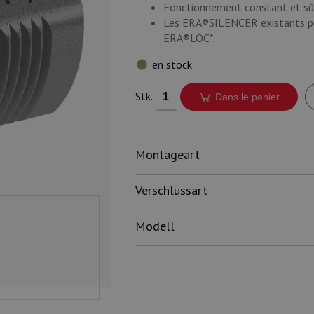
Fonctionnement constant et sûr
Les ERA®SILENCER existants peu
ERA®LOC*.
en stock
Stk.
Dans le panier
Montageart
Verschlussart
Modell