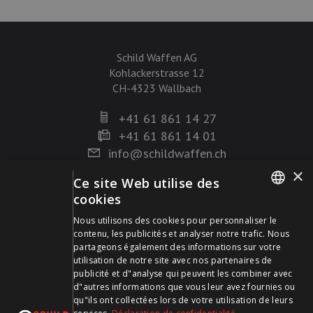
Schild Waffen AG
Kohlackerstrasse 12
CH-4323 Wallbach
+41 61 861 14 27
+41 61 861 14 01
info@schildwaffen.ch
×
Ce site Web utilise des
Mode de paiement
cookies
GERMAN
Nous utilisons des cookies pour personnaliser le
contenu, les publicités et analyser notre trafic. Nous
FRENCH
partageons également des informations sur votre
utilisation de notre site avec nos partenaires de
publicité et d"analyse qui peuvent les combiner avec
Visitez-nous sur les médias sociaux et restez à jour !
d"autres informations que vous leur avez fournies ou
qu"ils ont collectées lors de votre utilisation de leurs