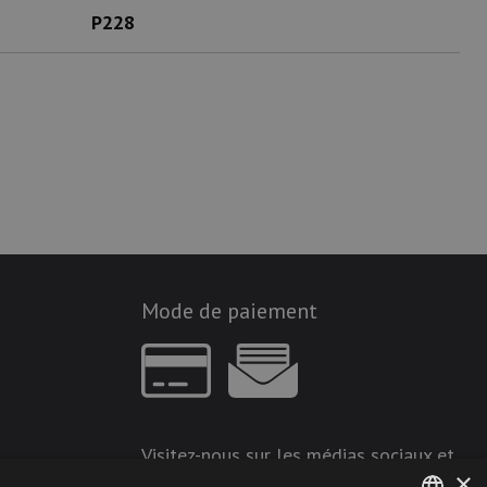
P228
Mode de paiement
Visitez-nous sur les médias sociaux et
×
restez à jour !