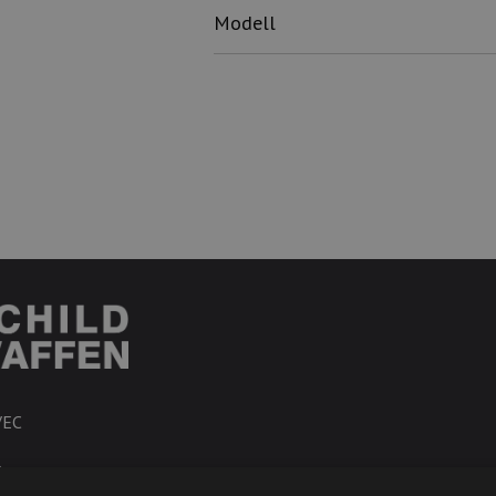
Modell
VEC
R