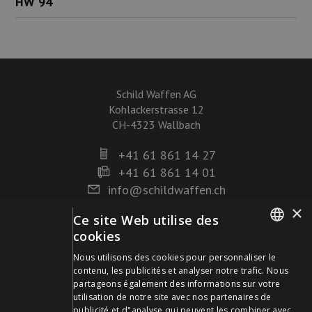
HW 94
Schild Waffen AG
Kohlackerstrasse 12
CH-4323 Wallbach
+41 61 861 14 27
+41 61 861 14 01
info@schildwaffen.ch
×
Ce site Web utilise des
Mode de paiement
cookies
GERMAN
Nous utilisons des cookies pour personnaliser le
contenu, les publicités et analyser notre trafic. Nous
FRENCH
partageons également des informations sur votre
utilisation de notre site avec nos partenaires de
publicité et d"analyse qui peuvent les combiner avec