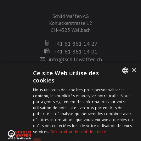
Schild Waffen AG
Kohlackerstrasse 12
CH-4323 Wallbach
+41 61 861 14 27
+41 61 861 14 01
info@schildwaffen.ch
×
Ce site Web utilise des
Mode de paiement
cookies
GERMAN
Nous utilisons des cookies pour personnaliser le
contenu, les publicités et analyser notre trafic. Nous
FRENCH
partageons également des informations sur votre
utilisation de notre site avec nos partenaires de
publicité et d"analyse qui peuvent les combiner avec
Visitez-nous sur les médias sociaux et restez à jour !
d"autres informations que vous leur avez fournies ou
qu"ils ont collectées lors de votre utilisation de leurs
services.
Déclaration de confidentialité