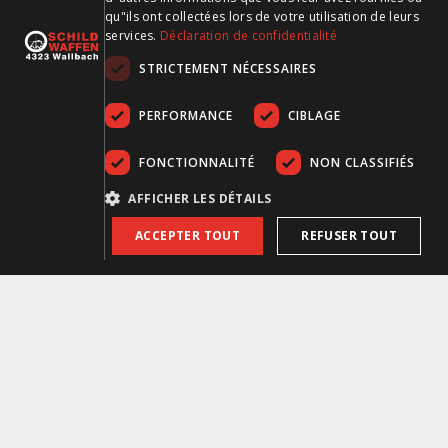
qu"ils ont collectées lors de votre utilisation de leurs
services.
Déclaration de confidentialité
Anneau de serrage av. Recknagel 31mm all. SWM Ø30mm
STRICTEMENT NÉCESSAIRES
PERFORMANCE
CIBLAGE
FONCTIONNALITÉ
NON CLASSIFIÉS
AFFICHER LES DÉTAILS
ACCEPTER TOUT
REFUSER TOUT
Anneau de serrage av. Recknagel 38mm all. SWM Ø30mm