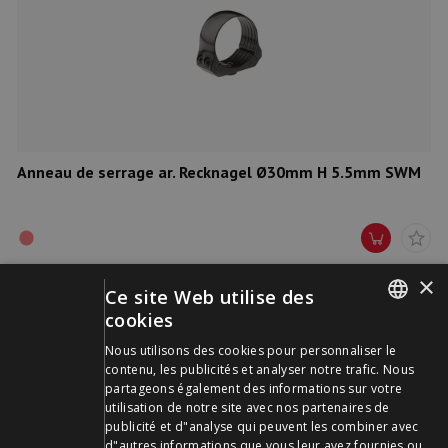
Anneau de serrage ar. Recknagel Ø30mm H 5.5mm SWM
×
Ce site Web utilise des
cookies
GERMAN
Nous utilisons des cookies pour personnaliser le
contenu, les publicités et analyser notre trafic. Nous
FRENCH
partageons également des informations sur votre
utilisation de notre site avec nos partenaires de
publicité et d"analyse qui peuvent les combiner avec
d"autres informations que vous leur avez fournies ou