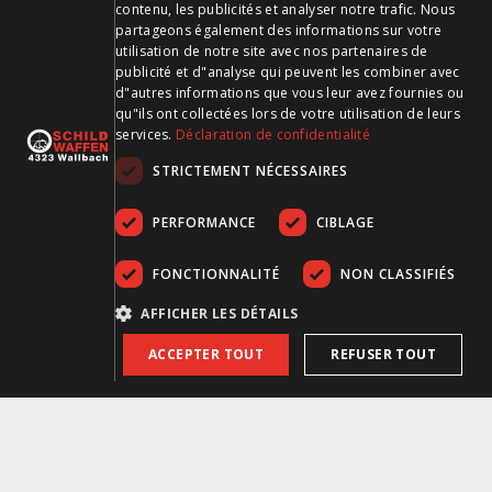
CH-4323 Wallbach
contenu, les publicités et analyser notre trafic. Nous
FRENCH
partageons également des informations sur votre
utilisation de notre site avec nos partenaires de
+41 61 861 14 27
publicité et d"analyse qui peuvent les combiner avec
+41 61 861 14 01
d"autres informations que vous leur avez fournies ou
info@schildwaffen.ch
qu"ils ont collectées lors de votre utilisation de leurs
services.
Déclaration de confidentialité
Mode de paiement
STRICTEMENT NÉCESSAIRES
PERFORMANCE
CIBLAGE
FONCTIONNALITÉ
NON CLASSIFIÉS
Visitez-nous sur les médias sociaux et restez à jour !
AFFICHER LES DÉTAILS
ACCEPTER TOUT
REFUSER TOUT