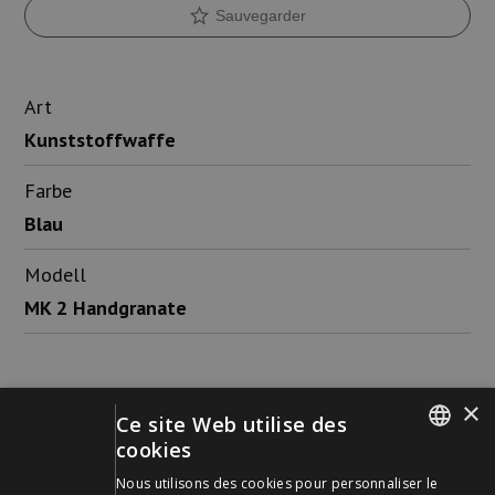
Sauvegarder
Art
Kunststoffwaffe
Farbe
Blau
Modell
MK 2 Handgranate
×
Ce site Web utilise des
cookies
Schild Waffen AG
GERMAN
Kohlackerstrasse 12
Nous utilisons des cookies pour personnaliser le