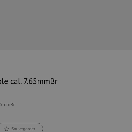
ble cal. 7.65mmBr
7.65mmBr
Sauvegarder