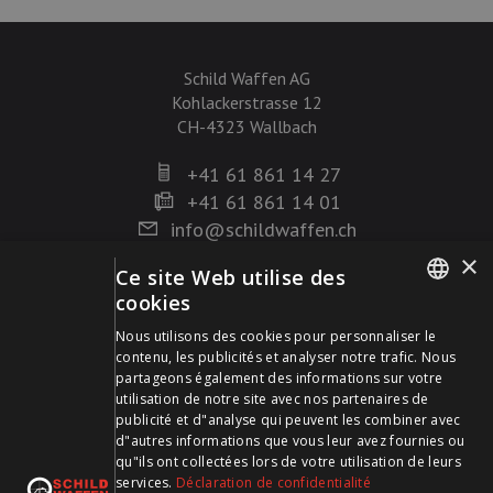
Schild Waffen AG
Kohlackerstrasse 12
CH-4323 Wallbach
+41 61 861 14 27
+41 61 861 14 01
info@schildwaffen.ch
×
Ce site Web utilise des
Mode de paiement
cookies
GERMAN
Nous utilisons des cookies pour personnaliser le
contenu, les publicités et analyser notre trafic. Nous
FRENCH
partageons également des informations sur votre
utilisation de notre site avec nos partenaires de
publicité et d"analyse qui peuvent les combiner avec
Visitez-nous sur les médias sociaux et restez à jour !
d"autres informations que vous leur avez fournies ou
qu"ils ont collectées lors de votre utilisation de leurs
services.
Déclaration de confidentialité