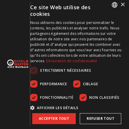
×
Ce site Web utilise des
Mode de paiement
cookies
GERMAN
Nous utilisons des cookies pour personnaliser le
contenu, les publicités et analyser notre trafic. Nous
FRENCH
partageons également des informations sur votre
utilisation de notre site avec nos partenaires de
publicité et d"analyse qui peuvent les combiner avec
Visitez-nous sur les médias sociaux et restez à jour !
d"autres informations que vous leur avez fournies ou
qu"ils ont collectées lors de votre utilisation de leurs
services.
Déclaration de confidentialité
STRICTEMENT NÉCESSAIRES
PERFORMANCE
CIBLAGE
FONCTIONNALITÉ
NON CLASSIFIÉS
CGDV
Protection des données
Empreinte
AFFICHER LES DÉTAILS
ACCEPTER TOUT
REFUSER TOUT