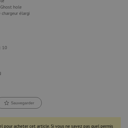
ble
 Ghost hole
 chargeur élargi
: 10
g
Sauvegarder
el pour acheter cet article. Si vous ne savez pas quel permis