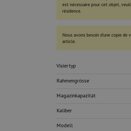
est nécessaire pour cet objet, veu
résidence.
Nous avons besoin d’une copie de v
article.
Visiertyp
Rahmengrösse
Magazinkapazität
Kaliber
Modell