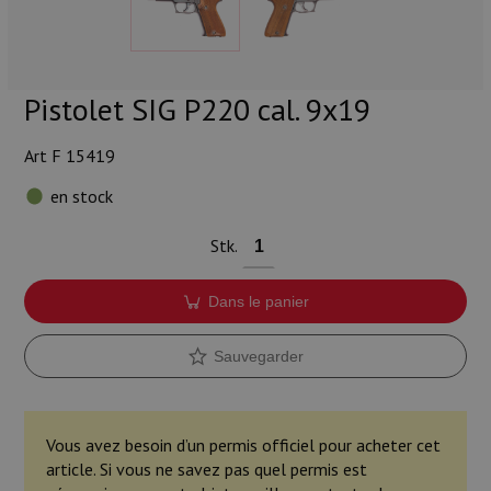
Munitions
Armes
Pistolet SIG P220 cal. 9x19
Lampes et accessoires
Art F 15419
en stock
Stk.
Dans le panier
Sauvegarder
Vous avez besoin d’un permis officiel pour acheter cet
article. Si vous ne savez pas quel permis est