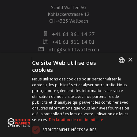
Schild Waffen AG
Kohlackerstrasse 12
CH-4323 Wallbach
+41 61 861 14 27
+41 61 861 14 01
info@schildwaffen.ch
×
Ce site Web utilise des
Mode de paiement
cookies
GERMAN
Nous utilisons des cookies pour personnaliser le
contenu, les publicités et analyser notre trafic. Nous
FRENCH
partageons également des informations sur votre
utilisation de notre site avec nos partenaires de
publicité et d"analyse qui peuvent les combiner avec
Visitez-nous sur les médias sociaux et restez à jour !
d"autres informations que vous leur avez fournies ou
qu"ils ont collectées lors de votre utilisation de leurs
services.
Déclaration de confidentialité
STRICTEMENT NÉCESSAIRES