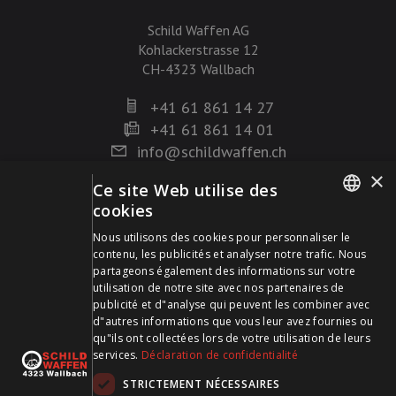
Schild Waffen AG
Kohlackerstrasse 12
CH-4323 Wallbach
+41 61 861 14 27
+41 61 861 14 01
info@schildwaffen.ch
×
Ce site Web utilise des
Mode de paiement
cookies
GERMAN
Nous utilisons des cookies pour personnaliser le
contenu, les publicités et analyser notre trafic. Nous
FRENCH
partageons également des informations sur votre
utilisation de notre site avec nos partenaires de
publicité et d"analyse qui peuvent les combiner avec
Visitez-nous sur les médias sociaux et restez à jour !
d"autres informations que vous leur avez fournies ou
qu"ils ont collectées lors de votre utilisation de leurs
services.
Déclaration de confidentialité
STRICTEMENT NÉCESSAIRES