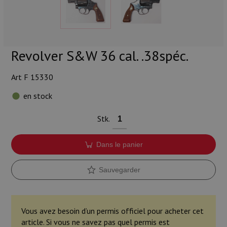
Munitions
Armes
Revolver S&W 36 cal. .38spéc.
Lampes et accessoires
Art F 15330
en stock
Stk.
Dans le panier
Sauvegarder
Vous avez besoin d’un permis officiel pour acheter cet
article. Si vous ne savez pas quel permis est