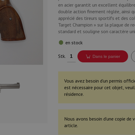
en acier garantit un excellent équilib
double action finement réglée, ainsi q
apprécié des tireurs sportifs et des co
Target Champion » sur la plaque de rec
standard et souligne son caractère un
en stock
Stk.
Dans le panier
Vous avez besoin d’un permis offici
est nécessaire pour cet objet, veu
résidence.
Nous avons besoin d’une copie de v
article.