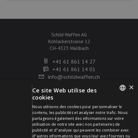
Schild Waffen AG
Kohlackerstrasse 12
CH-4323 Wallbach
+41 61 861 14 27
+41 61 861 14 01
info@schildwaffen.ch
×
Ce site Web utilise des
Mode de paiement
cookies
GERMAN
Nous utilisons des cookies pour personnaliser le
contenu, les publicités et analyser notre trafic. Nous
FRENCH
partageons également des informations sur votre
utilisation de notre site avec nos partenaires de
publicité et d"analyse qui peuvent les combiner avec
Visitez-nous sur les médias sociaux et restez à jour !
d"autres informations que vous leur avez fournies ou