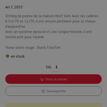
Munitions
Art C 2053
Armes
Drilling de pointe de la maison Wolf Suhl. Avec les calibres
6.5x57R et 12/70, il est encore pertinent pour la chasse
Lampes et accessoires
d'aujourd'hui.
Avec un système éprouvé et une longue histoire, il est
encore prêt pour l'avenir.
Viseur point rouge : Burris FastFire
en stock
Stk.
Dans le panier
Sauvegarder