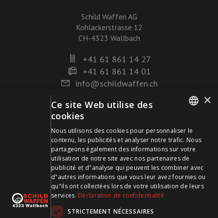
Schild Waffen AG
Kohlackerstrasse 12
CH-4323 Wallbach
+41 61 861 14 27
+41 61 861 14 01
info@schildwaffen.ch
×
Ce site Web utilise des
Mode de paiement
cookies
GERMAN
Nous utilisons des cookies pour personnaliser le
contenu, les publicités et analyser notre trafic. Nous
FRENCH
partageons également des informations sur votre
utilisation de notre site avec nos partenaires de
publicité et d"analyse qui peuvent les combiner avec
Visitez-nous sur les médias sociaux et restez à jour !
d"autres informations que vous leur avez fournies ou
qu"ils ont collectées lors de votre utilisation de leurs
services.
Déclaration de confidentialité
STRICTEMENT NÉCESSAIRES