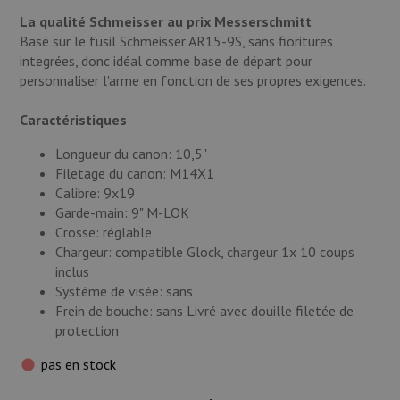
Munitions
La qualité Schmeisser au prix Messerschmitt
Basé sur le fusil Schmeisser AR15-9S, sans fioritures
Armes
integrées, donc idéal comme base de départ pour
personnaliser l'arme en fonction de ses propres exigences.
Lampes et accessoires
Caractéristiques
Longueur du canon: 10,5"
Filetage du canon: M14X1
Calibre: 9x19
Garde-main: 9" M-LOK
Crosse: réglable
Chargeur: compatible Glock, chargeur 1x 10 coups
inclus
Système de visée: sans
Frein de bouche: sans Livré avec douille filetée de
protection
pas en stock