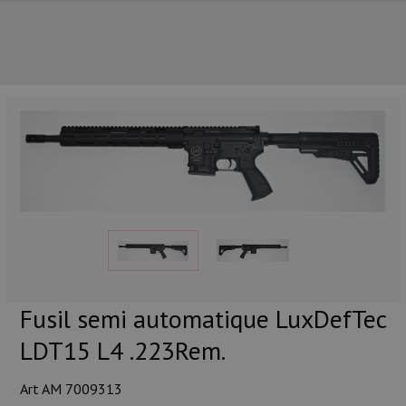
NOS PRINCIPALES MARQUES
Fusil semi automatique LuxDefTec
LDT15 L4 .223Rem.
NOS CATÉGORIES PRINCIPALES
Art AM 7009313