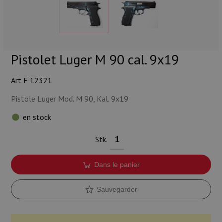
Munitions
Armes
Lampes et accessoires
Pistolet Luger M 90 cal. 9x19
Art F 12321
Pistole Luger Mod. M 90, Kal. 9x19
en stock
Stk.
Dans le panier
Sauvegarder