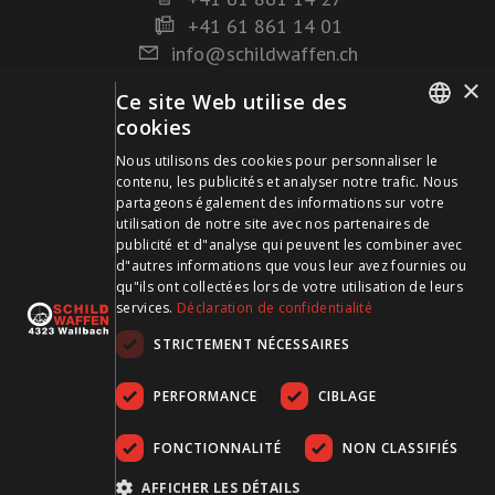
+41 61 861 14 01
info@schildwaffen.ch
×
Ce site Web utilise des
Mode de paiement
cookies
GERMAN
Nous utilisons des cookies pour personnaliser le
contenu, les publicités et analyser notre trafic. Nous
FRENCH
partageons également des informations sur votre
utilisation de notre site avec nos partenaires de
publicité et d"analyse qui peuvent les combiner avec
Visitez-nous sur les médias sociaux et restez à jour !
d"autres informations que vous leur avez fournies ou
qu"ils ont collectées lors de votre utilisation de leurs
services.
Déclaration de confidentialité
STRICTEMENT NÉCESSAIRES
PERFORMANCE
CIBLAGE
FONCTIONNALITÉ
NON CLASSIFIÉS
CGDV
Protection des données
Empreinte
AFFICHER LES DÉTAILS