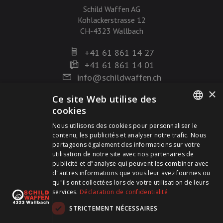
Schild Waffen AG
Kohlackerstrasse 12
CH-4323 Wallbach
+41 61 861 14 27
+41 61 861 14 01
info@schildwaffen.ch
×
Ce site Web utilise des
Mode de paiement
cookies
GERMAN
Nous utilisons des cookies pour personnaliser le
contenu, les publicités et analyser notre trafic. Nous
FRENCH
partageons également des informations sur votre
utilisation de notre site avec nos partenaires de
publicité et d"analyse qui peuvent les combiner avec
Visitez-nous sur les médias sociaux et restez à jour !
d"autres informations que vous leur avez fournies ou
qu"ils ont collectées lors de votre utilisation de leurs
services.
Déclaration de confidentialité
STRICTEMENT NÉCESSAIRES