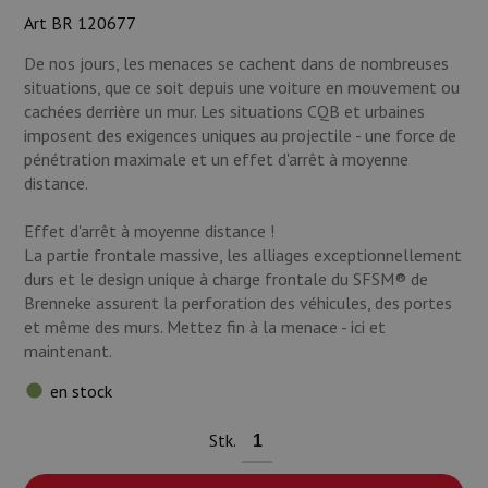
Munitions
Art BR 120677
De nos jours, les menaces se cachent dans de nombreuses
Armes
situations, que ce soit depuis une voiture en mouvement ou
cachées derrière un mur. Les situations CQB et urbaines
Lampes et accessoires
imposent des exigences uniques au projectile - une force de
pénétration maximale et un effet d'arrêt à moyenne
distance.
Effet d'arrêt à moyenne distance !
La partie frontale massive, les alliages exceptionnellement
durs et le design unique à charge frontale du SFSM® de
Brenneke assurent la perforation des véhicules, des portes
et même des murs. Mettez fin à la menace - ici et
maintenant.
en stock
Stk.