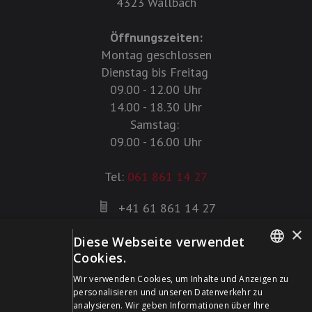
4323 Wallbach
Öffnungszeiten:
Montag geschlossen
Dienstag bis Freitag
09.00 - 12.00 Uhr
14.00 - 18.30 Uhr
Samstag:
09.00 - 16.00 Uhr
Tel:
061 861 14 27
+41 61 861 14 27
+41 61 861 14 01
×
Diese Webseite verwendet
info@schildwaffen.ch
Cookies.
GERMAN
Zahlungsmittel
Wir verwenden Cookies, um Inhalte und Anzeigen zu
personalisieren und unseren Datenverkehr zu
FRENCH
analysieren. Wir geben Informationen über Ihre