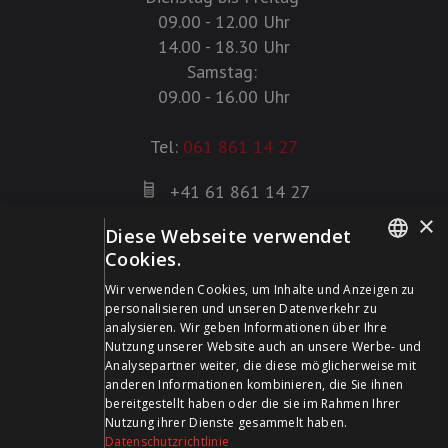
09.00 - 12.00 Uhr
14.00 - 18.30 Uhr
Samstag:
09.00 - 16.00 Uhr
Tel:
061 861 14 27
+41 61 861 14 27
+41 61 861 14 01
×
Diese Webseite verwendet
info@schildwaffen.ch
Cookies.
GERMAN
Wir verwenden Cookies, um Inhalte und Anzeigen zu
Zahlungsmittel
personalisieren und unseren Datenverkehr zu
FRENCH
analysieren. Wir geben Informationen über Ihre
Nutzung unserer Website auch an unsere Werbe- und
Analysepartner weiter, die diese möglicherweise mit
anderen Informationen kombinieren, die Sie ihnen
bereitgestellt haben oder die sie im Rahmen Ihrer
Besuchen Sie uns in den Sozialen Medien und bleiben Sie
Nutzung ihrer Dienste gesammelt haben.
Datenschutzrichtlinie
auf dem Laufenden!