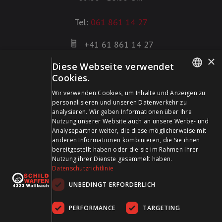
Tel:
061 861 14 27
+41 61 861 14 27
+41 61 861 14 01
×
Diese Webseite verwendet
info@schildwaffen.ch
Cookies.
GERMAN
Wir verwenden Cookies, um Inhalte und Anzeigen zu
Zahlungsmittel
personalisieren und unseren Datenverkehr zu
FRENCH
analysieren. Wir geben Informationen über Ihre
Nutzung unserer Website auch an unsere Werbe- und
Analysepartner weiter, die diese möglicherweise mit
anderen Informationen kombinieren, die Sie ihnen
bereitgestellt haben oder die sie im Rahmen Ihrer
Besuchen Sie uns in den Sozialen Medien und bleiben Sie
Nutzung ihrer Dienste gesammelt haben.
Datenschutzrichtlinie
auf dem Laufenden!
UNBEDINGT ERFORDERLICH
PERFORMANCE
TARGETING