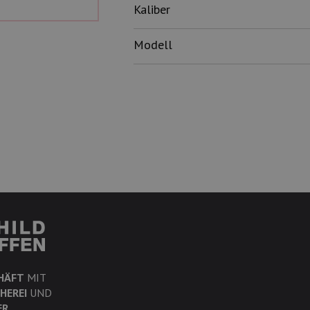
Kaliber
Modell
HÄFT
MIT
HEREI
UND
ER