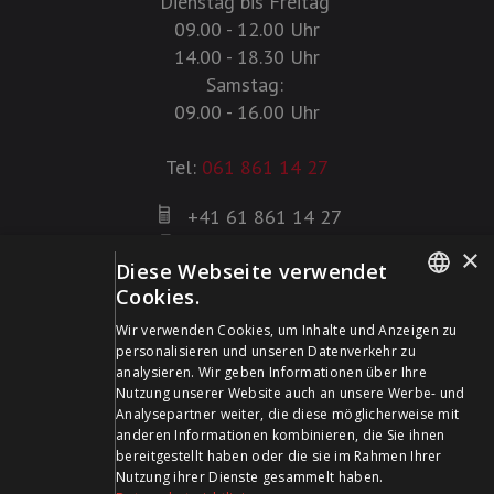
Dienstag bis Freitag
09.00 - 12.00 Uhr
14.00 - 18.30 Uhr
Samstag:
09.00 - 16.00 Uhr
Tel:
061 861 14 27
+41 61 861 14 27
+41 61 861 14 01
×
Diese Webseite verwendet
info@schildwaffen.ch
Cookies.
GERMAN
Zahlungsmittel
Wir verwenden Cookies, um Inhalte und Anzeigen zu
personalisieren und unseren Datenverkehr zu
FRENCH
analysieren. Wir geben Informationen über Ihre
Nutzung unserer Website auch an unsere Werbe- und
Analysepartner weiter, die diese möglicherweise mit
anderen Informationen kombinieren, die Sie ihnen
bereitgestellt haben oder die sie im Rahmen Ihrer
Besuchen Sie uns in den Sozialen Medien und bleiben Sie
Nutzung ihrer Dienste gesammelt haben.