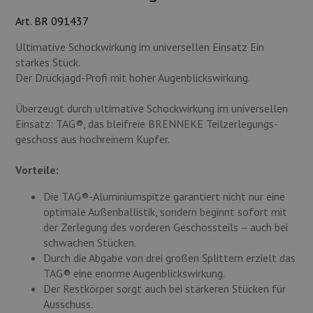
Munition
Art. BR 091437
Waffen
Ultimative Schockwirkung im universellen Einsatz Ein
starkes Stück.
Lampen und Zubehör
Der Drückjagd-Profi mit hoher Augenblickswirkung.
Überzeugt durch ultimative Schockwirkung im universellen
Einsatz: TAG®, das bleifreie BRENNEKE Teilzerlegungs­
geschoss aus hochreinem Kupfer.
Vorteile:
Die TAG®-Aluminiumspitze garantiert nicht nur eine
optimale Außenballistik, sondern beginnt sofort mit
der Zerlegung des vorderen ­Geschossteils – auch bei
schwachen Stücken.
Durch die Abgabe von drei großen Splittern erzielt das
TAG® eine enorme Augenblickswirkung.
Der Restkörper sorgt auch bei stärkeren Stücken für
Ausschuss.