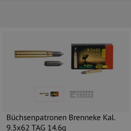
UNSERE TOP-MARKEN
Büchsenpatronen Brenneke Kal.
UNSERE TOP-KATEGORIEN
9.3x62 TAG 14.6g