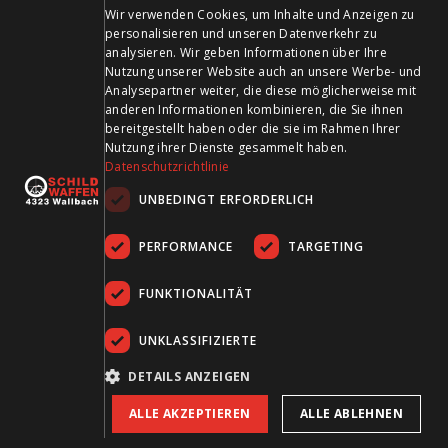
GERMAN
Zahlungsmittel
Wir verwenden Cookies, um Inhalte und Anzeigen zu
personalisieren und unseren Datenverkehr zu
FRENCH
analysieren. Wir geben Informationen über Ihre
Nutzung unserer Website auch an unsere Werbe- und
Analysepartner weiter, die diese möglicherweise mit
anderen Informationen kombinieren, die Sie ihnen
bereitgestellt haben oder die sie im Rahmen Ihrer
Besuchen Sie uns in den Sozialen Medien und bleiben Sie
Nutzung ihrer Dienste gesammelt haben.
Datenschutzrichtlinie
auf dem Laufenden!
UNBEDINGT ERFORDERLICH
PERFORMANCE
TARGETING
FUNKTIONALITÄT
UNKLASSIFIZIERTE
AGB
Datenschutz
Impressum
DETAILS ANZEIGEN
ALLE AKZEPTIEREN
ALLE ABLEHNEN