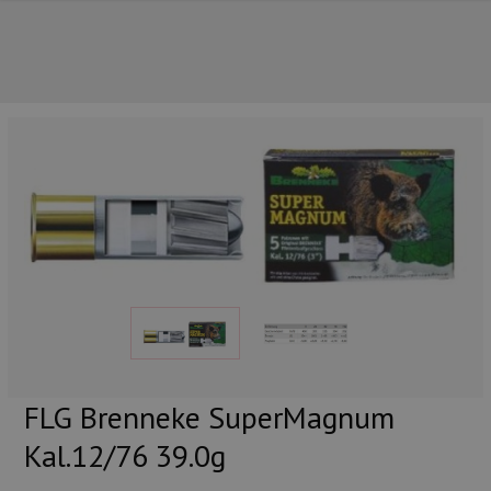
UNSERE TOP-MARKEN
FLG Brenneke SuperMagnum
Kal.12/76 39.0g
UNSERE TOP-KATEGORIEN