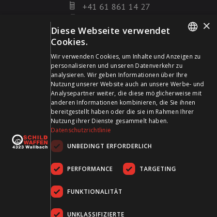
+41 61 861 14 27
+41 61 861 14 01
×
Diese Webseite verwendet
info@schildwaffen.ch
Cookies.
GERMAN
Zahlungsmittel
Wir verwenden Cookies, um Inhalte und Anzeigen zu
personalisieren und unseren Datenverkehr zu
FRENCH
analysieren. Wir geben Informationen über Ihre
Nutzung unserer Website auch an unsere Werbe- und
Analysepartner weiter, die diese möglicherweise mit
anderen Informationen kombinieren, die Sie ihnen
bereitgestellt haben oder die sie im Rahmen Ihrer
Besuchen Sie uns in den Sozialen Medien und bleiben Sie
Nutzung ihrer Dienste gesammelt haben.
Datenschutzrichtlinie
auf dem Laufenden!
UNBEDINGT ERFORDERLICH
PERFORMANCE
TARGETING
FUNKTIONALITÄT
UNKLASSIFIZIERTE