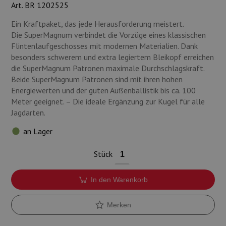
Art. BR 1202525
Munition
Ein Kraftpaket, das jede Herausforderung meistert.
Waffen
Die SuperMagnum verbindet die Vorzüge eines klassischen
Flintenlaufgeschosses mit modernen Materialien. Dank
Lampen und Zubehör
besonders schwerem und extra legiertem Bleikopf erreichen
die SuperMagnum Patronen maximale Durchschlagskraft.
Beide SuperMagnum Patronen sind mit ihren hohen
Energiewerten und der guten Außenballistik bis ca. 100
Meter geeignet. – Die ideale Ergänzung zur Kugel für alle
Jagdarten.
an Lager
Stück
In den Warenkorb
Merken