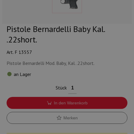
Munition
Waffen
Pistole Bernardelli Baby Kal.
Lampen und Zubehör
.22short.
Art. F 13557
Pistole Bernardelli Mod. Baby, Kal. .22short.
an Lager
Stück
In den Warenkorb
Merken