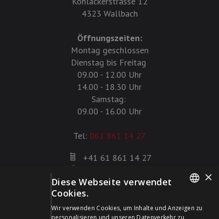
Kohlackerstrasse 12
4323 Wallbach
Öffnungszeiten:
Montag geschlossen
Dienstag bis Freitag
09.00 - 12.00 Uhr
14.00 - 18.30 Uhr
Samstag:
09.00 - 16.00 Uhr
Tel:
061 861 14 27
+41 61 861 14 27
+41 61 861 14 01
×
Diese Webseite verwendet
info@schildwaffen.ch
Cookies.
GERMAN
Zahlungsmittel
Wir verwenden Cookies, um Inhalte und Anzeigen zu
personalisieren und unseren Datenverkehr zu