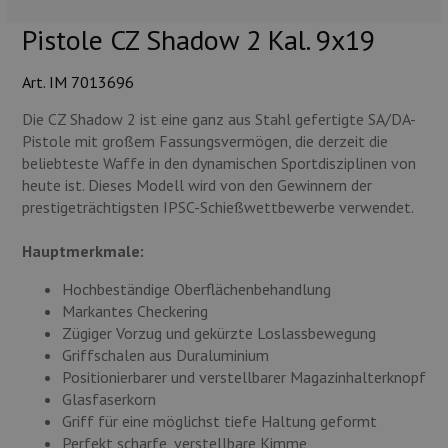
Munition
Pistole CZ Shadow 2 Kal. 9x19
Waffen
Art. IM 7013696
Lampen und Zubehör
Die CZ Shadow 2 ist eine ganz aus Stahl gefertigte SA/DA-
Pistole mit großem Fassungsvermögen, die derzeit die
beliebteste Waffe in den dynamischen Sportdisziplinen von
heute ist. Dieses Modell wird von den Gewinnern der
prestigeträchtigsten IPSC-Schießwettbewerbe verwendet.
Hauptmerkmale:
Hochbeständige Oberflächenbehandlung
Markantes Checkering
Zügiger Vorzug und gekürzte Loslassbewegung
Griffschalen aus Duraluminium
Positionierbarer und verstellbarer Magazinhalterknopf
Glasfaserkorn
Griff für eine möglichst tiefe Haltung geformt
Perfekt scharfe, verstellbare Kimme