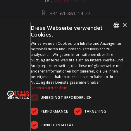
Tel:
061 861 14 27
+41 61 861 14 27
+41 61 861 14 01
×
Diese Webseite verwendet
info@schildwaffen.ch
Cookies.
GERMAN
Zahlungsmittel
Wir verwenden Cookies, um Inhalte und Anzeigen zu
personalisieren und unseren Datenverkehr zu
FRENCH
analysieren. Wir geben Informationen über Ihre
Nutzung unserer Website auch an unsere Werbe- und
Analysepartner weiter, die diese möglicherweise mit
anderen Informationen kombinieren, die Sie ihnen
bereitgestellt haben oder die sie im Rahmen Ihrer
Besuchen Sie uns in den Sozialen Medien und bleiben Sie
Nutzung ihrer Dienste gesammelt haben.
Datenschutzrichtlinie
auf dem Laufenden!
UNBEDINGT ERFORDERLICH
PERFORMANCE
TARGETING
FUNKTIONALITÄT