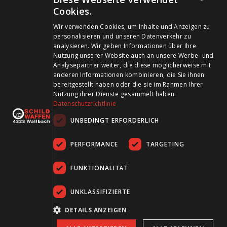
Cookies.
GERMAN
Zahlungsmittel
Wir verwenden Cookies, um Inhalte und Anzeigen zu
personalisieren und unseren Datenverkehr zu
FRENCH
analysieren. Wir geben Informationen über Ihre
Nutzung unserer Website auch an unsere Werbe- und
Analysepartner weiter, die diese möglicherweise mit
anderen Informationen kombinieren, die Sie ihnen
bereitgestellt haben oder die sie im Rahmen Ihrer
Besuchen Sie uns in den Sozialen Medien und bleiben Sie
Nutzung ihrer Dienste gesammelt haben.
Datenschutzrichtlinie
auf dem Laufenden!
UNBEDINGT ERFORDERLICH
PERFORMANCE
TARGETING
FUNKTIONALITÄT
UNKLASSIFIZIERTE
AGB
Datenschutz
Impressum
DETAILS ANZEIGEN