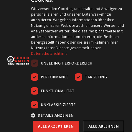
GERMAN
Zahlungsmittel
Wir verwenden Cookies, um Inhalte und Anzeigen zu
personalisieren und unseren Datenverkehr zu
FRENCH
analysieren. Wir geben Informationen über Ihre
Nutzung unserer Website auch an unsere Werbe- und
Analysepartner weiter, die diese möglicherweise mit
anderen Informationen kombinieren, die Sie ihnen
bereitgestellt haben oder die sie im Rahmen Ihrer
Besuchen Sie uns in den Sozialen Medien und bleiben Sie
Nutzung ihrer Dienste gesammelt haben.
Datenschutzrichtlinie
auf dem Laufenden!
UNBEDINGT ERFORDERLICH
PERFORMANCE
TARGETING
FUNKTIONALITÄT
UNKLASSIFIZIERTE
AGB
Datenschutz
Impressum
DETAILS ANZEIGEN
ALLE AKZEPTIEREN
ALLE ABLEHNEN