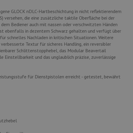
legene GLOCK nDLC-Hartbeschichtung in nicht reflektierendem
S) versehen, die eine zusätzliche taktile Oberfläche bei der
d dem Bediener auch mit nassen oder verschwitzten Händen
 ist ebenfalls in dezentem Schwarz gehalten und verfügt über
r schnelles Nachladen in kritischen Situationen. Weitere
verbesserte Textur für sicheres Handling, ein reversibler
ienbarer Schlittenstopphebel, das Modular Beavertail
e Einstellbarkeit und das unglaublich präzise, zuverlässige
stungsstufe für Dienstpistolen erreicht - getestet, bewährt
hutzhebel