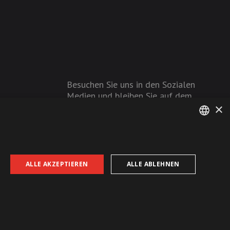
Besuchen Sie uns in den Sozialen
Medien und bleiben Sie auf dem
×
Laufenden!
GERMAN
FRENCH
ALLE AKZEPTIEREN
ALLE ABLEHNEN
AGB
Datenschutz
Impressum