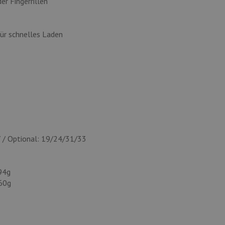
er Fingerrillen
ür schnelles Laden
 / Optional: 19/24/31/33
94g
60g