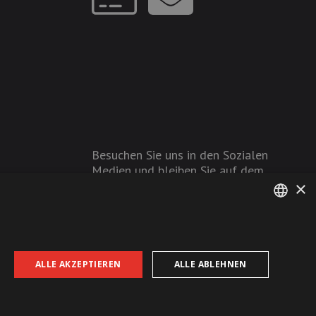
Besuchen Sie uns in den Sozialen
Medien und bleiben Sie auf dem
×
Laufenden!
GERMAN
FRENCH
ALLE AKZEPTIEREN
ALLE ABLEHNEN
AGB
Datenschutz
Impressum