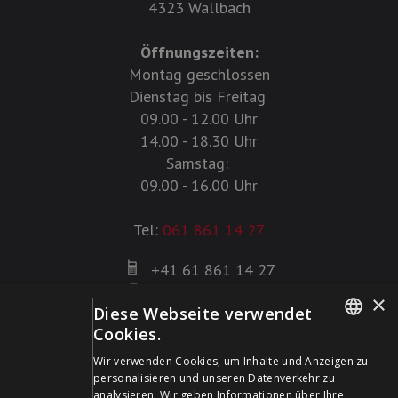
4323 Wallbach
Öffnungszeiten:
Montag geschlossen
Dienstag bis Freitag
09.00 - 12.00 Uhr
14.00 - 18.30 Uhr
Samstag:
09.00 - 16.00 Uhr
Tel:
061 861 14 27
+41 61 861 14 27
+41 61 861 14 01
×
Diese Webseite verwendet
info@schildwaffen.ch
Cookies.
GERMAN
Zahlungsmittel
Wir verwenden Cookies, um Inhalte und Anzeigen zu
personalisieren und unseren Datenverkehr zu
FRENCH
analysieren. Wir geben Informationen über Ihre