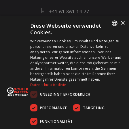
+41 61 861 14 27
+41 61 861 14 01
×
Diese Webseite verwendet
info@schildwaffen.ch
Cookies.
GERMAN
Zahlungsmittel
Wir verwenden Cookies, um Inhalte und Anzeigen zu
personalisieren und unseren Datenverkehr zu
FRENCH
analysieren. Wir geben Informationen über Ihre
Nutzung unserer Website auch an unsere Werbe- und
Analysepartner weiter, die diese möglicherweise mit
anderen Informationen kombinieren, die Sie ihnen
bereitgestellt haben oder die sie im Rahmen Ihrer
Besuchen Sie uns in den Sozialen Medien und bleiben Sie
Nutzung ihrer Dienste gesammelt haben.
Datenschutzrichtlinie
auf dem Laufenden!
UNBEDINGT ERFORDERLICH
PERFORMANCE
TARGETING
FUNKTIONALITÄT