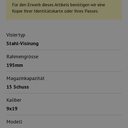
Für den Erwerb dieses Artikels benötigen wir eine
Kopie Ihrer Identitätskarte oder Ihres Passes.
Visiertyp
Stahl-Visirung
Rahmengrösse
195mm
Magazinkapazität
15 Schuss
Kaliber
9x19
Modell