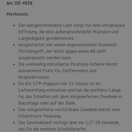
Art. OD 4938
Munition
Merkmale:
Waffen
Der kaltgeschmiedete Lauf sorgt für eine ultrapräzise
Lampen und Zubehör
Riffelung, die eine außergewöhnliche Präzision und
Langlebigkeit gewährleistet.
Ausgestattet mit einem ergonomischen Standard-
Pistolengriff, der leicht gegen einen AR-Griff
ausgetauscht werden kann.
Die werkseitig installierte Picatinny-Schiene bietet
ausreichend Platz für Zielfernrohre und
Rotpunktvisiere.
Ein BX-15®-Magazin mit 15 Schuss ist im
Lieferumfang enthalten und hat die perfekte Länge
für das Schießen mit dem mitgelieferten Zweibein in
Bauchlage oder auf der Bank.
Das mitgelieferte verstellbare Zweibein bietet eine
felsenfeste Visierung.
Der Gewindelauf verfügt über ein 1/2"-28-Gewinde,
das für die meisten Schalldämpfer,