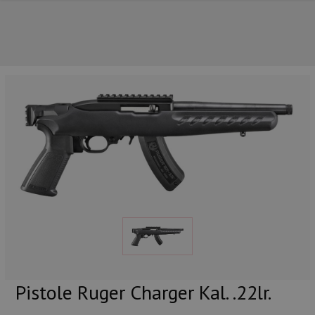
UNSERE TOP-MARKEN
Pistole Ruger Charger Kal. .22lr.
UNSERE TOP-KATEGORIEN