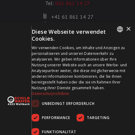
Tel:
061 861 14 27
+41 61 861 14 27
+41 61 861 14 01
×
Diese Webseite verwendet
info@schildwaffen.ch
Cookies.
GERMAN
Zahlungsmittel
Wir verwenden Cookies, um Inhalte und Anzeigen zu
personalisieren und unseren Datenverkehr zu
FRENCH
analysieren. Wir geben Informationen über Ihre
Nutzung unserer Website auch an unsere Werbe- und
Analysepartner weiter, die diese möglicherweise mit
anderen Informationen kombinieren, die Sie ihnen
bereitgestellt haben oder die sie im Rahmen Ihrer
Besuchen Sie uns in den Sozialen Medien und bleiben Sie
Nutzung ihrer Dienste gesammelt haben.
Datenschutzrichtlinie
auf dem Laufenden!
UNBEDINGT ERFORDERLICH
PERFORMANCE
TARGETING
FUNKTIONALITÄT