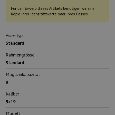
Für den Erwerb dieses Artikels benötigen wir eine
Kopie Ihrer Identitätskarte oder Ihres Passes.
Visiertyp
Standard
Rahmengrösse
Standard
Magazinkapazität
8
Kaliber
9x19
Modell