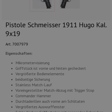
Munition
Waffen
Pistole Schmeisser 1911 Hugo Kal.
Lampen und Zubehör
9x19
Art. 7007979
Eigenschaften:
Mikrometervisierung
Griffstück ist vorne und hinten gecheckert
Vergrößerte Bedienelemente
beidseitige Sicherung
Stainless Match-Lauf
Voreingestellter Match-Abzug mit Trigger Stop
Commander Hammer
Durchladerillen auch vorne am Schlitaten
Vergrößertes Auswurffenster