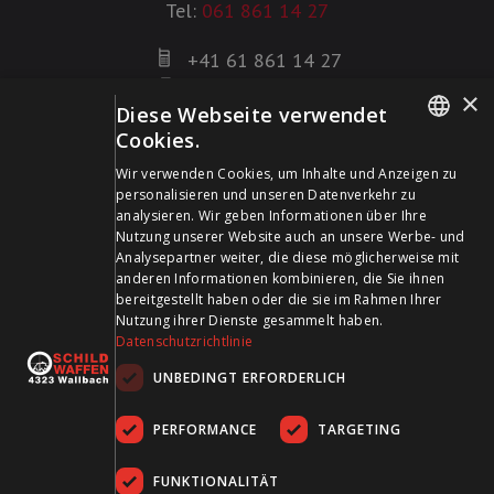
Tel:
061 861 14 27
+41 61 861 14 27
+41 61 861 14 01
×
Diese Webseite verwendet
info@schildwaffen.ch
Cookies.
GERMAN
Zahlungsmittel
Wir verwenden Cookies, um Inhalte und Anzeigen zu
personalisieren und unseren Datenverkehr zu
FRENCH
analysieren. Wir geben Informationen über Ihre
Nutzung unserer Website auch an unsere Werbe- und
Analysepartner weiter, die diese möglicherweise mit
anderen Informationen kombinieren, die Sie ihnen
bereitgestellt haben oder die sie im Rahmen Ihrer
Besuchen Sie uns in den Sozialen Medien und bleiben Sie
Nutzung ihrer Dienste gesammelt haben.
Datenschutzrichtlinie
auf dem Laufenden!
UNBEDINGT ERFORDERLICH
PERFORMANCE
TARGETING
FUNKTIONALITÄT