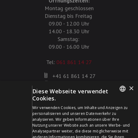
Öffnungszeiten:
Montag geschlossen
Dienstag bis Freitag
09.00 - 12.00 Uhr
14.00 - 18.30 Uhr
Samstag:
09.00 - 16.00 Uhr
Tel:
061 861 14 27
+41 61 861 14 27
+41 61 861 14 01
×
Diese Webseite verwendet
info@schildwaffen.ch
Cookies.
GERMAN
Zahlungsmittel
Wir verwenden Cookies, um Inhalte und Anzeigen zu
personalisieren und unseren Datenverkehr zu
FRENCH
analysieren. Wir geben Informationen über Ihre
Nutzung unserer Website auch an unsere Werbe- und
Analysepartner weiter, die diese möglicherweise mit
anderen Informationen kombinieren, die Sie ihnen