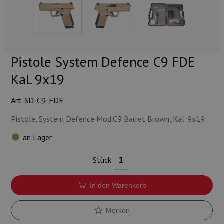
Munition
Waffen
Lampen und Zubehör
Pistole System Defence C9 FDE
Kal. 9x19
Art. SD-C9-FDE
Pistole, System Defence Mod.C9 Barret Brown, Kal. 9x19
an Lager
Stück
In den Warenkorb
Merken