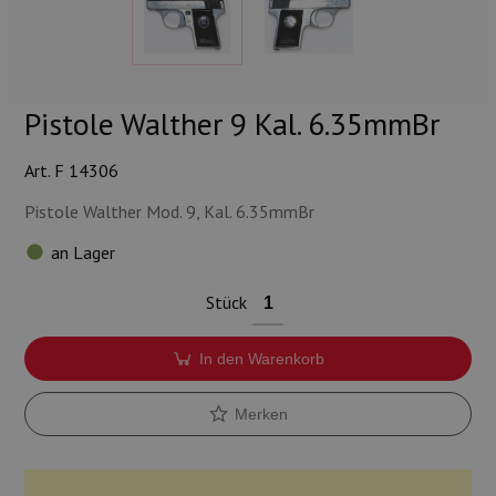
Munition
Waffen
Pistole Walther 9 Kal. 6.35mmBr
Lampen und Zubehör
Art. F 14306
Pistole Walther Mod. 9, Kal. 6.35mmBr
an Lager
Stück
In den Warenkorb
Merken