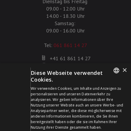
Dienstag bis Freitag
09.00 - 12.00 Uhr
14.00 - 18.30 Uhr
Samstag:
09.00 - 16.00 Uhr
Tel:
061 861 14 27
+41 61 861 14 27
+41 61 861 14 01
×
Diese Webseite verwendet
info@schildwaffen.ch
Cookies.
GERMAN
Zahlungsmittel
Wir verwenden Cookies, um Inhalte und Anzeigen zu
personalisieren und unseren Datenverkehr zu
FRENCH
analysieren. Wir geben Informationen über Ihre
Nutzung unserer Website auch an unsere Werbe- und
Analysepartner weiter, die diese möglicherweise mit
anderen Informationen kombinieren, die Sie ihnen
bereitgestellt haben oder die sie im Rahmen Ihrer
Besuchen Sie uns in den Sozialen Medien und bleiben Sie
Nutzung ihrer Dienste gesammelt haben.