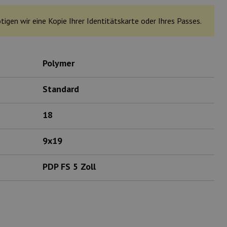
tigen wir eine Kopie Ihrer Identitätskarte oder Ihres Passes.
Polymer
Standard
18
9x19
PDP FS 5 Zoll