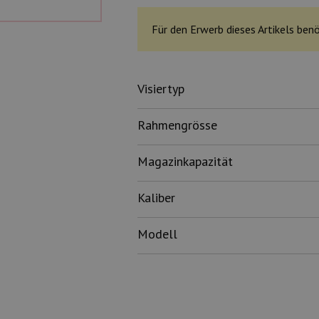
Für den Erwerb dieses Artikels benö
Visiertyp
Rahmengrösse
Magazinkapazität
Kaliber
Modell