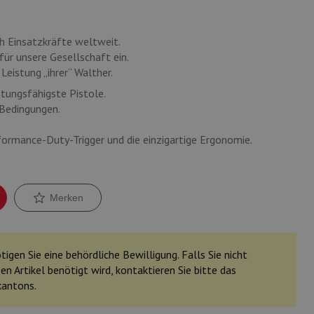
ch Einsatzkräfte weltweit.
für unsere Gesellschaft ein.
Leistung „ihrer“ Walther.
stungsfähigste Pistole.
 Bedingungen.
formance-Duty-Trigger und die einzigartige Ergonomie.
Merken
igen Sie eine behördliche Bewilligung. Falls Sie nicht
en Artikel benötigt wird, kontaktieren Sie bitte das
kantons.