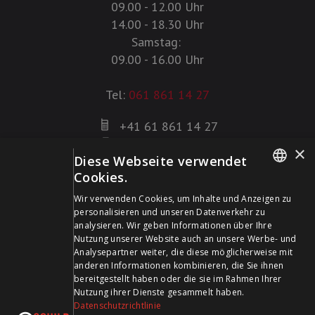
09.00 - 12.00 Uhr
14.00 - 18.30 Uhr
Samstag:
09.00 - 16.00 Uhr
Tel:
061 861 14 27
+41 61 861 14 27
+41 61 861 14 01
×
Diese Webseite verwendet
info@schildwaffen.ch
Cookies.
GERMAN
Zahlungsmittel
Wir verwenden Cookies, um Inhalte und Anzeigen zu
personalisieren und unseren Datenverkehr zu
FRENCH
analysieren. Wir geben Informationen über Ihre
Nutzung unserer Website auch an unsere Werbe- und
Analysepartner weiter, die diese möglicherweise mit
anderen Informationen kombinieren, die Sie ihnen
bereitgestellt haben oder die sie im Rahmen Ihrer
Besuchen Sie uns in den Sozialen Medien und bleiben Sie
Nutzung ihrer Dienste gesammelt haben.
Datenschutzrichtlinie
auf dem Laufenden!