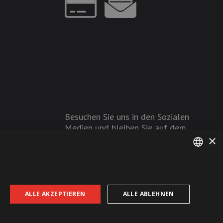
Besuchen Sie uns in den Sozialen
Medien und bleiben Sie auf dem
×
Laufenden!
GERMAN
FRENCH
ALLE AKZEPTIEREN
ALLE ABLEHNEN
AGB
Datenschutz
Impressum