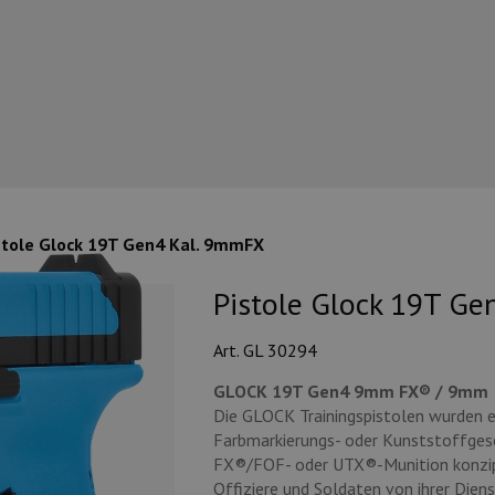
stole Glock 19T Gen4 Kal. 9mmFX
Pistole Glock 19T Ge
Art. GL 30294
GLOCK 19T Gen4 9mm FX® / 9mm
Die GLOCK Trainingspistolen wurden en
Farbmarkierungs- oder Kunststoffgesc
FX®/FOF- oder UTX®-Munition konzipier
Offiziere und Soldaten von ihrer Dien