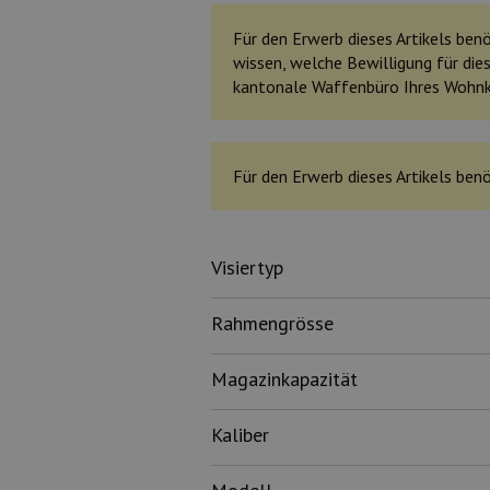
Für den Erwerb dieses Artikels benöt
wissen, welche Bewilligung für dies
kantonale Waffenbüro Ihres Wohn
Für den Erwerb dieses Artikels benö
Visiertyp
Rahmengrösse
Magazinkapazität
Kaliber