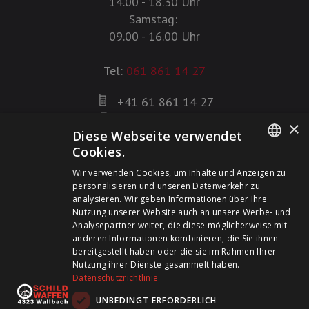
14.00 - 18.30 Uhr
Samstag:
09.00 - 16.00 Uhr
Tel:
061 861 14 27
+41 61 861 14 27
+41 61 861 14 01
×
Diese Webseite verwendet
info@schildwaffen.ch
Cookies.
GERMAN
Zahlungsmittel
Wir verwenden Cookies, um Inhalte und Anzeigen zu
personalisieren und unseren Datenverkehr zu
FRENCH
analysieren. Wir geben Informationen über Ihre
Nutzung unserer Website auch an unsere Werbe- und
Analysepartner weiter, die diese möglicherweise mit
anderen Informationen kombinieren, die Sie ihnen
bereitgestellt haben oder die sie im Rahmen Ihrer
Besuchen Sie uns in den Sozialen Medien und bleiben Sie
Nutzung ihrer Dienste gesammelt haben.
Datenschutzrichtlinie
auf dem Laufenden!
UNBEDINGT ERFORDERLICH