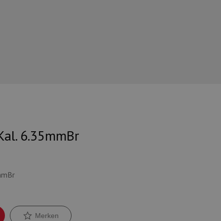
Kal. 6.35mmBr
5mmBr
Merken